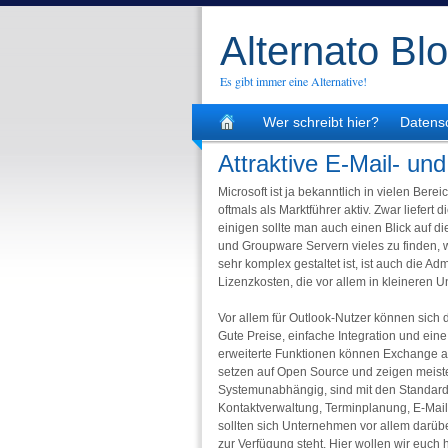
Alternato Bl
Es gibt immer eine Alternative!
Wer schreibt hier?
Datens
Attraktive E-Mail- u
Microsoft ist ja bekanntlich in vielen Ber
oftmals als Marktführer aktiv. Zwar liefert
einigen sollte man auch einen Blick auf di
und Groupware Servern vieles zu finden, 
sehr komplex gestaltet ist, ist auch die A
Lizenzkosten, die vor allem in kleineren
Vor allem für Outlook-Nutzer können sich
Gute Preise, einfache Integration und ein
erweiterte Funktionen können Exchange au
setzen auf Open Source und zeigen meistens
Systemunabhängig, sind mit den Standardpr
Kontaktverwaltung, Terminplanung, E-Mail
sollten sich Unternehmen vor allem darü
zur Verfügung steht. Hier wollen wir euch 