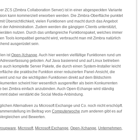
 Der ZCS (Zimbra Collaboration Server) ist in einer abgespeckten Variante
Version kann kommerziell erworben werden. Die Zimbra-Oberfläche punktet
mit Übersichtlichkeit, vielen Funktionen und macht durch das Angebot
 der Administration. Zudem werden die gängigen Clients unterstützt,
 Geräten nutzen. Durch das umfangreiche Funktionspaket, welches immer
en Tools kompatibel gemacht wird, verbraucht man mit Zimbra natürlich
hend ausgerüstet sein.
len ist
Open-Xchange
. Auch hier werden vielfältige Funktionen rund um
dresserfassung geboten. Auf Java basierend und auf Linux betrieben
o auch komplette Server Pakete, die durch einen System-Installer leicht
rfläche die praktische Funktion einer reduzierten Panel-Ansicht, die
heint und nur die wichtigsten Funktionen direkt auf dem Bildschirm
kumenten scheint hier wesentlich ausgereifter als beim Konkurrenten
ie bei Zimbra einfach anzubinden. Auch Open-Echange wird ständig
mmt dabei verstärkt die Social Media-Anbindung.
glichen Alternativen zu Microsoft Exchange und Co. noch nicht erschöpft.
usammenstellung im Beitrag von
Computerwoche
zum anderen gibt es auf
 Vergleichen und Bewerten.
roupware
,
Microsoft
,
Microsoft Exchange
,
Open-Xchange
,
Unternehmen
,