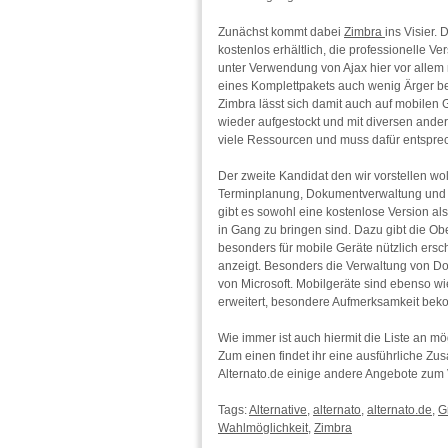
Zunächst kommt dabei
Zimbra
ins Visier.
kostenlos erhältlich, die professionelle 
unter Verwendung von Ajax hier vor allem 
eines Komplettpakets auch wenig Ärger bei
Zimbra lässt sich damit auch auf mobilen
wieder aufgestockt und mit diversen ander
viele Ressourcen und muss dafür entsprec
Der zweite Kandidat den wir vorstellen wol
Terminplanung, Dokumentverwaltung und A
gibt es sowohl eine kostenlose Version als
in Gang zu bringen sind. Dazu gibt die Obe
besonders für mobile Geräte nützlich ersc
anzeigt. Besonders die Verwaltung von Do
von Microsoft. Mobilgeräte sind ebenso w
erweitert, besondere Aufmerksamkeit beko
Wie immer ist auch hiermit die Liste an mö
Zum einen findet ihr eine ausführliche Z
Alternato.de einige andere Angebote zum
Tags:
Alternative
,
alternato
,
alternato.de
,
G
Wahlmöglichkeit
,
Zimbra