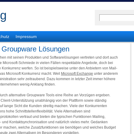
og
chutz
Impressum
nd Groupware Lösungen
eichen mit seinen Produkten und Softwarelösungen vertreten und dort auch
 die Microsoft-Schmiede in vielen Fällen respektable Angebote, doch bei
e Konkurrenz werfen. So ist beispielsweise unter den Anbietern von Mail-
was Microsoft Konkurrenz macht. Weil
Microsoft Exchange
unter anderem
dministration sehr zeitraubend. Dazu kommen in letzter Zeit immer höhere
 Unternehmen wenig Anklang finden.
 durch alternative Groupware Tools eine Reihe an Vorzügen ergeben.
e Client-Unterstützung unabhängig von der Plattform sowie ständig
f lange Sicht die Kunden streitig machen. Viele der Konkurrenten
 hohe Schnittstellenflexibilität. Viele Alternativen sind
otokollen vertraut und bieten die typischen Funktionen Mailing,
- und Kontaktsynchronisation und natürlich vieles mehr. Gedanken
ber machen, welche Zusatzfunktionen sie benötigen und welches Budget
heute zwei Alternativen im Besonderen vorstellen.