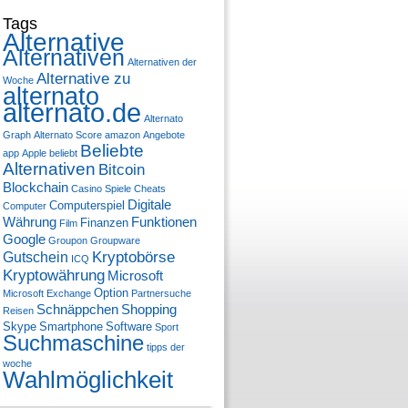
Tags
Alternative
Alternativen
Alternativen der
Alternative zu
Woche
alternato
alternato.de
Alternato
Graph
Alternato Score
amazon
Angebote
Beliebte
app
Apple
beliebt
Alternativen
Bitcoin
Blockchain
Casino Spiele
Cheats
Digitale
Computerspiel
Computer
Währung
Funktionen
Finanzen
Film
Google
Groupon
Groupware
Kryptobörse
Gutschein
ICQ
Kryptowährung
Microsoft
Option
Microsoft Exchange
Partnersuche
Schnäppchen
Shopping
Reisen
Skype
Smartphone
Software
Sport
Suchmaschine
tipps der
woche
Wahlmöglichkeit