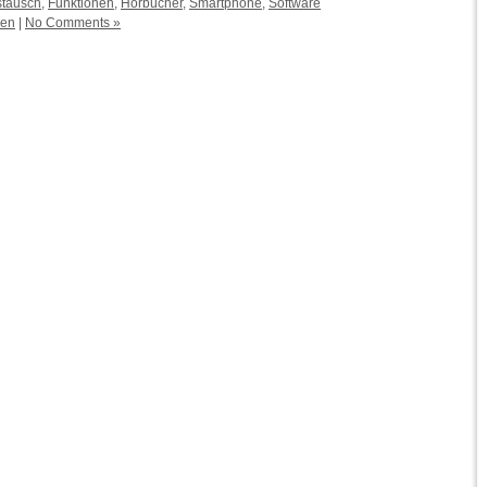
stausch
,
Funktionen
,
Hörbücher
,
Smartphone
,
Software
ven
|
No Comments »