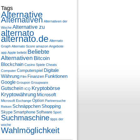
Tags
Alternative
Alternativen
Alternativen der
Alternative zu
Woche
alternato
alternato.de
Alternato
Graph
Alternato Score
amazon
Angebote
Beliebte
app
Apple
beliebt
Alternativen
Bitcoin
Blockchain
Casino Spiele
Cheats
Digitale
Computerspiel
Computer
Währung
Funktionen
Finanzen
Film
Google
Groupon
Groupware
Kryptobörse
Gutschein
ICQ
Kryptowährung
Microsoft
Option
Microsoft Exchange
Partnersuche
Schnäppchen
Shopping
Reisen
Skype
Smartphone
Software
Sport
Suchmaschine
tipps der
woche
Wahlmöglichkeit