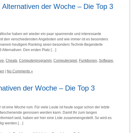
e Alternativen der Woche – Die Top 3
e Woche haben wir wieder ein paar spannende und interessante
ll mit den verschiedensten Angeboten und wie immer ist es besonders
 unserem heutigem Ranking seien besonders Technik-Begeisterte
 Alternativen. Den ersten Platz […]
are
,
Cheats
,
Computerprogramm
,
Computerspiel
,
Funktionen
,
Software
,
ven
|
No Comments »
rnativen der Woche – Die Top 3
ist eine Woche rum. Für viele Leute ist heute sogar schon der letzte
rbstwochenende genossen werden kann. Damit Ihr zum langen
formiert seid, haben wir hier eine Liste zusammengestellt. So wird es
ilig werden […]