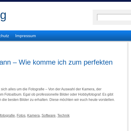
og
chutz
Impressum
mann – Wie komme ich zum perfekten
t sich alles um die Fotografie – Von der Auswahl der Kamera, der
m Fotoalbum. Egal ob professionelle Bilder oder Hobbyfotograf. Es gibt
die besten Bilder zu erhalten. Diese möchten wir euch heute vorstellen.
fotografie
,
Fotos
,
Kamera
,
Software
,
Technik