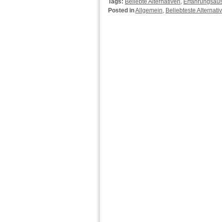
Tags:
Beliebte Alternativen
,
Erfahrungsau
Posted in
Allgemein
,
Beliebteste Alternati