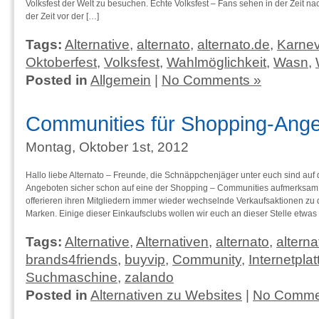
Volksfest der Welt zu besuchen. Echte Volksfest – Fans sehen in der Zeit n
der Zeit vor der […]
Tags:
Alternative
,
alternato
,
alternato.de
,
Karnev
Oktoberfest
,
Volksfest
,
Wahlmöglichkeit
,
Wasn
,
Posted in
Allgemein
|
No Comments »
Communities für Shopping-Ang
Montag, Oktober 1st, 2012
Hallo liebe Alternato – Freunde, die Schnäppchenjäger unter euch sind auf
Angeboten sicher schon auf eine der Shopping – Communities aufmerksa
offerieren ihren Mitgliedern immer wieder wechselnde Verkaufsaktionen zu
Marken. Einige dieser Einkaufsclubs wollen wir euch an dieser Stelle etwas 
Tags:
Alternative
,
Alternativen
,
alternato
,
alterna
brands4friends
,
buyvip
,
Community
,
Internetplat
Suchmaschine
,
zalando
Posted in
Alternativen zu Websites
|
No Comme