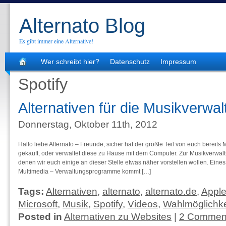
Alternato Blog
Es gibt immer eine Alternative!
Wer schreibt hier?
Datenschutz
Impressum
Spotify
Alternativen für die Musikverwa
Donnerstag, Oktober 11th, 2012
Hallo liebe Alternato – Freunde, sicher hat der größte Teil von euch bereits 
gekauft, oder verwaltet diese zu Hause mit dem Computer. Zur Musikverwaltun
denen wir euch einige an dieser Stelle etwas näher vorstellen wollen. Eine
Multimedia – Verwaltungsprogramme kommt […]
Tags:
Alternativen
,
alternato
,
alternato.de
,
Appl
Microsoft
,
Musik
,
Spotify
,
Videos
,
Wahlmöglichke
Posted in
Alternativen zu Websites
|
2 Commen