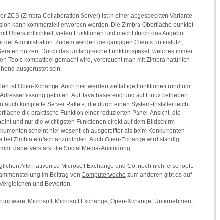
 Der ZCS (Zimbra Collaboration Server) ist in einer abgespeckten Variante
Version kann kommerziell erworben werden. Die Zimbra-Oberfläche punktet
mit Übersichtlichkeit, vielen Funktionen und macht durch das Angebot
 der Administration. Zudem werden die gängigen Clients unterstützt,
 Geräten nutzen. Durch das umfangreiche Funktionspaket, welches immer
en Tools kompatibel gemacht wird, verbraucht man mit Zimbra natürlich
hend ausgerüstet sein.
len ist
Open-Xchange
. Auch hier werden vielfältige Funktionen rund um
dresserfassung geboten. Auf Java basierend und auf Linux betrieben
o auch komplette Server Pakete, die durch einen System-Installer leicht
rfläche die praktische Funktion einer reduzierten Panel-Ansicht, die
heint und nur die wichtigsten Funktionen direkt auf dem Bildschirm
kumenten scheint hier wesentlich ausgereifter als beim Konkurrenten
ie bei Zimbra einfach anzubinden. Auch Open-Echange wird ständig
mmt dabei verstärkt die Social Media-Anbindung.
glichen Alternativen zu Microsoft Exchange und Co. noch nicht erschöpft.
usammenstellung im Beitrag von
Computerwoche
zum anderen gibt es auf
 Vergleichen und Bewerten.
roupware
,
Microsoft
,
Microsoft Exchange
,
Open-Xchange
,
Unternehmen
,