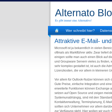
Alternato Bl
Es gibt immer eine Alternative!
Wer schreibt hier?
Datens
Attraktive E-Mail- u
Microsoft ist ja bekanntlich in vielen Ber
oftmals als Marktführer aktiv. Zwar liefert
einigen sollte man auch einen Blick auf di
und Groupware Servern vieles zu finden, 
sehr komplex gestaltet ist, ist auch die A
Lizenzkosten, die vor allem in kleineren
Vor allem für Outlook-Nutzer können sich
Gute Preise, einfache Integration und ein
erweiterte Funktionen können Exchange au
setzen auf Open Source und zeigen meistens
Systemunabhängig, sind mit den Standardpr
Kontaktverwaltung, Terminplanung, E-Mail
sollten sich Unternehmen vor allem darü
zur Verfügung steht. Hier wollen wir euch 