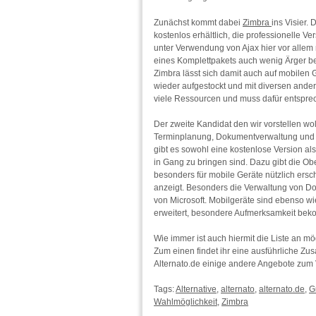
Zunächst kommt dabei
Zimbra
ins Visier.
kostenlos erhältlich, die professionelle 
unter Verwendung von Ajax hier vor allem 
eines Komplettpakets auch wenig Ärger bei
Zimbra lässt sich damit auch auf mobilen
wieder aufgestockt und mit diversen ander
viele Ressourcen und muss dafür entsprec
Der zweite Kandidat den wir vorstellen wol
Terminplanung, Dokumentverwaltung und A
gibt es sowohl eine kostenlose Version als
in Gang zu bringen sind. Dazu gibt die Obe
besonders für mobile Geräte nützlich ersc
anzeigt. Besonders die Verwaltung von Do
von Microsoft. Mobilgeräte sind ebenso w
erweitert, besondere Aufmerksamkeit beko
Wie immer ist auch hiermit die Liste an mö
Zum einen findet ihr eine ausführliche Z
Alternato.de einige andere Angebote zum
Tags:
Alternative
,
alternato
,
alternato.de
,
G
Wahlmöglichkeit
,
Zimbra