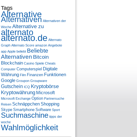
Tags
Alternative
Alternativen
Alternativen der
Alternative zu
Woche
alternato
alternato.de
Alternato
Graph
Alternato Score
amazon
Angebote
Beliebte
app
Apple
beliebt
Alternativen
Bitcoin
Blockchain
Casino Spiele
Cheats
Digitale
Computerspiel
Computer
Währung
Funktionen
Finanzen
Film
Google
Groupon
Groupware
Kryptobörse
Gutschein
ICQ
Kryptowährung
Microsoft
Option
Microsoft Exchange
Partnersuche
Schnäppchen
Shopping
Reisen
Skype
Smartphone
Software
Sport
Suchmaschine
tipps der
woche
Wahlmöglichkeit