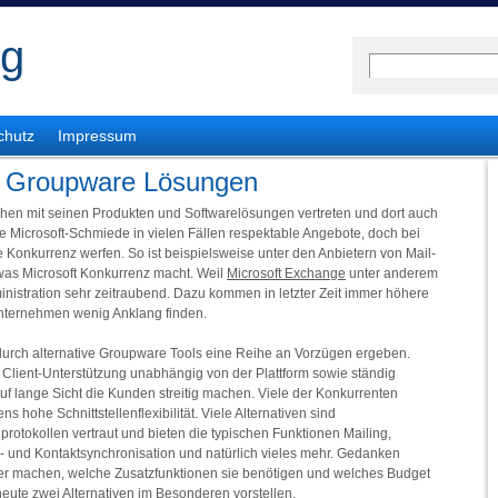
og
chutz
Impressum
nd Groupware Lösungen
eichen mit seinen Produkten und Softwarelösungen vertreten und dort auch
 die Microsoft-Schmiede in vielen Fällen respektable Angebote, doch bei
e Konkurrenz werfen. So ist beispielsweise unter den Anbietern von Mail-
was Microsoft Konkurrenz macht. Weil
Microsoft Exchange
unter anderem
dministration sehr zeitraubend. Dazu kommen in letzter Zeit immer höhere
 Unternehmen wenig Anklang finden.
 durch alternative Groupware Tools eine Reihe an Vorzügen ergeben.
e Client-Unterstützung unabhängig von der Plattform sowie ständig
f lange Sicht die Kunden streitig machen. Viele der Konkurrenten
 hohe Schnittstellenflexibilität. Viele Alternativen sind
otokollen vertraut und bieten die typischen Funktionen Mailing,
- und Kontaktsynchronisation und natürlich vieles mehr. Gedanken
ber machen, welche Zusatzfunktionen sie benötigen und welches Budget
heute zwei Alternativen im Besonderen vorstellen.