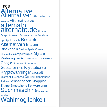
Tags
Alternative
Alternativen
Alternativen der
Alternative zu
Woche
alternato
alternato.de
Alternato
Graph
Alternato Score
amazon
Angebote
Beliebte
app
Apple
beliebt
Alternativen
Bitcoin
Blockchain
Casino Spiele
Cheats
Digitale
Computerspiel
Computer
Währung
Funktionen
Finanzen
Film
Google
Groupon
Groupware
Kryptobörse
Gutschein
ICQ
Kryptowährung
Microsoft
Option
Microsoft Exchange
Partnersuche
Schnäppchen
Shopping
Reisen
Skype
Smartphone
Software
Sport
Suchmaschine
tipps der
woche
Wahlmöglichkeit