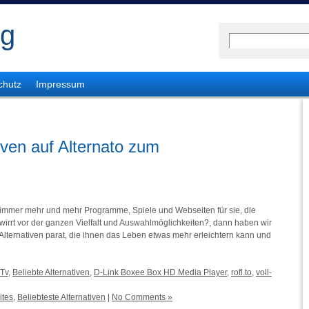
og
chutz
Impressum
tiven auf Alternato zum
 immer mehr und mehr Programme, Spiele und Webseiten für sie, die
irrt vor der ganzen Vielfalt und Auswahlmöglichkeiten?, dann haben wir
 Alternativen parat, die ihnen das Leben etwas mehr erleichtern kann und
 Tv
,
Beliebte Alternativen
,
D-Link Boxee Box HD Media Player
,
rofl.to
,
voll-
ites
,
Beliebteste Alternativen
|
No Comments »