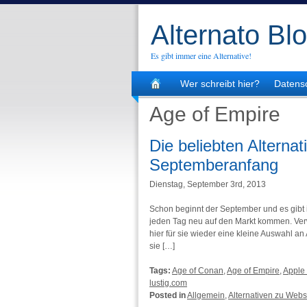
Alternato Bl
Es gibt immer eine Alternative!
Wer schreibt hier?
Datens
Age of Empire
Die beliebten Alterna
Septemberanfang
Dienstag, September 3rd, 2013
Schon beginnt der September und es gibt
jeden Tag neu auf den Markt kommen. Verw
hier für sie wieder eine kleine Auswahl an
sie […]
Tags:
Age of Conan
,
Age of Empire
,
Apple
lustig.com
Posted in
Allgemein
,
Alternativen zu Webs